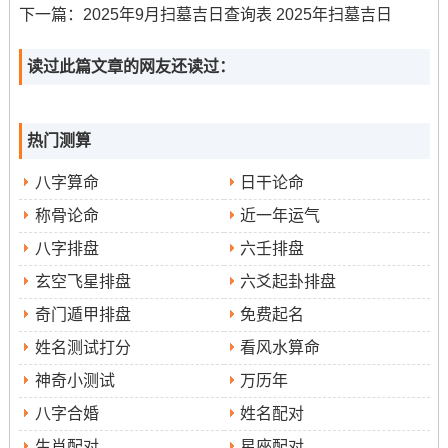
乙巳年太岁位于东南方- 岁破位于西北方~三煞位则在东
下一篇：
2025年9月扫墓吉日查询表 2025年扫墓吉日
方，进行上梁等营造活动时必须充分考虑这些方位的作
用！
读过此篇文章的网友还读过：
太岁方位动土宜谨慎,若非必要 -应尽量减少在太岁方（东
南）与岁破方（西北）进行大型挖掘或撞击作业。以免触
热门测算
犯神煞.三煞位避让原则，全年三煞位在东方。
八字算命
日干论命
上梁仪式中梁木的安置应避免正对东方- 以免冲撞三煞、引
称骨论命
近一年运气
来不必要的麻烦。紫白飞星布局参考。2025年九紫右弼喜
庆星飞临正北方位。
八字排盘
六壬排盘
玄空飞星排盘
六爻起卦排盘
此方位宜保持整洁明亮，帮助增强家宅的喜庆运势；一白
奇门遁甲排盘
免费起名
贪狼星飞临西南方，此方位亦属吉利 -可适当营造。
姓名测试打分
看风水算命
仪式流程与重要禁忌
神奇小测试
万历年
上梁仪式庄严而隆重- 每一个环节都需心怀敬畏 -遵循古
八字合婚
姓名配对
礼，方能真正达到祈福纳祥的效果！
生肖配对
星座配对