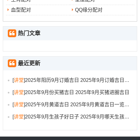
选择吉日后；需提前备好三牲、香烛、果品等祭品、包括
血型配对
QQ缘分配对
包有铜钱或的红色上梁包；准备在梁木之上。吉时一到~先
由主事人或工匠师傅诵读上梁文- 祭祀天地神灵同祖师鲁
热门文章
班- 祈求工程顺利、宅舍平安。
随后,工匠们将系有红布的正梁缓缓拉升就位~并将上梁包
钉入梁中一块儿抛洒糖果、花生、糕点等、让众人分享喜
最近更新
悦与福气。整个过程需保持肃穆恭敬；切忌喧哗打闹！
时辰禁忌
:务必选择吉日中的吉时进行上梁操作，绝对避
[
讲堂
]
2025年阳历9月订婚吉日 2025年9月订婚吉日有哪几天
言语禁忌
免在凶时动工，比如与当日地支相冲的时辰...
:在
[
讲堂
]
2025年9月份买猪吉日 2025年9月买猪进圈吉日
整个上梁仪式过程中忌说不吉利的话语- 如“倒”、“塌”、“死”
[
讲堂
]
2025午9月黄道吉日 2025年9月黄道吉日一览表大全
生肖冲煞禁忌
等 -应多利用吉祥祝福之语。
：若施工人员
[
讲堂
]
2025年9月生孩子好日子 2025年9月哪天生孩子比较好
或家主的生肖与当日干支相冲，应尽量回避或采取化解措
方位
施；就如同…2025年9月1日冲兔，属兔者宜回避。