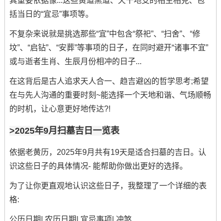
其重要依据像...这些黄道黑道、天干地支的相生相克、包
括当日的“宜忌”事项等。
不复杂来说就是挑选那些“宜”中包含“祭祀”、“扫舍”、“修
坟”、“启钻”、“安葬”等事项的日子，在同时避开“诸事不宜”
或与逝者生肖、生辰月份相冲的日子...
在这背后是古人追求天人合一、趋吉避凶的哲学思考;希望
在与先人沟通的重要时刻~能选择一个天地和谐、气场顺畅
的时机，让心意更好地传达?!
>2025年9月扫墓吉日一览表
依据老黄历，2025年9月共有19天是适合扫墓的吉日。认
识这些日子的具体情况- 能帮助你做出更好的选择。
为了让你更直观地认识这些日子，我整理了一个详细的表
格:
公历日期| 农历日期| 宜忌事项| 冲煞