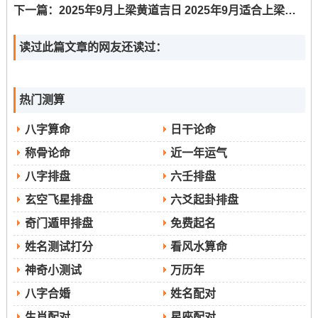
下一篇：
2025年9月上梁黄道吉日 2025年9月适合上梁的黄道吉日有哪些
馀事勿取| 冲兔煞东
2025年9月14日 | 农历七月廿三| 宜：嫁娶、祭祀、塑绘、
读过此篇文章的网友还读过：
开光、出行、解除、理发、整手足甲、动土、安床、开
池、放水、扫舍 | 冲龙煞北
热门测算
2025年9月17日 | 农历七月廿六| 宜:嫁娶、祭祀、祈福、求
八字算命
日干论命
嗣、开光、出行...入殓、安葬、除服、成服| 冲羊
称骨论命
近一年运气
2025年9月23日 | 农历八月初二| 宜:祭祀、修坟、除服、成
八字排盘
六壬排盘
服、启钻、移柩、馀事勿取| 冲牛煞西
玄空飞星排盘
六爻起卦排盘
2025年9月25日 | 农历八月初四| 宜：祭祀、出行、沐浴、
奇门遁甲排盘
免费起名
扫舍、安葬、馀事勿取| 冲兔煞东
姓名测试打分
看风水算命
2025年9月26日 | 农历八月初五| 宜：嫁娶、纳采、祭祀、
神奇小测试
万历年
解除、出行、修造、动土、开市、上梁、安床、整手足
八字合婚
姓名配对
甲、扫舍、求医、治病...| 冲龙煞北
生肖配对
星座配对