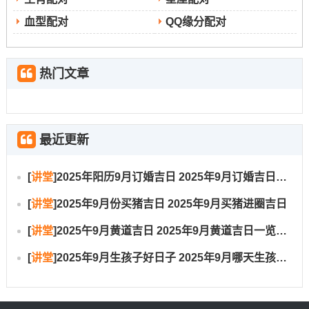
血型配对
QQ缘分配对
2025年9月28日 | 农历八月初七| 宜:祭祀、沐浴、修饰垣
墙、平治道涂、馀事勿取| 冲马煞南
热门文章
几点非常的提示：
重阳节的特殊有价值
：农历九月初九重阳节（2025年公
最近更新
历10月30日~但农历恰在九月），也是传统的祭祖节日 -素
有敬老崇孝之含义。
[
讲堂
]
2025年阳历9月订婚吉日 2025年9月订婚吉日有哪几天
吉时选择
:每日的吉时也差异、比如9月1日的吉时为13:00-
[
讲堂
]
2025年9月份买猪吉日 2025年9月买猪进圈吉日
14:59（己未时）。普通认为上午阳气升发之时（如9点到
[
讲堂
]
2025午9月黄道吉日 2025年9月黄道吉日一览表大全
11点）进行扫墓活动比较适宜！
[
讲堂
]
2025年9月生孩子好日子 2025年9月哪天生孩子比较好
生肖相冲
：表格中的“冲煞”信息极度重要！譬如某日冲
兔、那么生肖属兔的朋友最佳避开此日- 以免气场相冲。