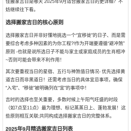
佳搬家吉日是哪天 2025年9月适合搬家吉日的更详细？不
妨继续往下看。
选择搬家吉日的核心原则
选择搬家吉日并非好懂地挑选一个“宜移徙”的日子、而是需
要综合考虑多种因素的为你工程?!作为开端要遵循“避冲煞”
原则 -也就是说所选日子不能与家主或家庭成员的生肖相冲
~否则可能会带来不利作用！
其次要重视当日的星宿、五行与神煞值日情况- 优先选择黄
道吉日而非黑道日！还需考虑当日的具体宜忌事项，确保
“入宅”、“移徙”被明确列在“宜”的事项中！
吉时的选择也至关重要，多数时候上午阳气旺盛的时段
（如7点至11点）最为理想、标记蒸蒸日上、蓬勃发展！这
些原则相互关联;共同构成选择搬家吉日的完整体系。
2025年9月精选搬家吉日列表