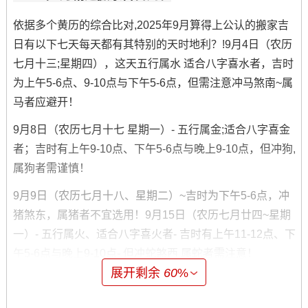
依据多个黄历的综合比对,2025年9月算得上公认的搬家吉
日有以下七天每天都有其特别的天时地利？!9月4日（农历
七月十三;星期四），这天五行属水 适合八字喜水者，吉时
为上午5-6点、9-10点与下午5-6点，但需注意冲马煞南~属
马者应避开！
9月8日（农历七月十七 星期一）- 五行属金;适合八字喜金
者；吉时有上午9-10点、下午5-6点与晚上9-10点，但冲狗,
属狗者需谨慎！
9月9日（农历七月十八、星期二）~吉时为下午5-6点，冲
猪煞东，属猪者不宜选用！9月15日（农历七月廿四~星期
一）- 五行属火、适合八字喜火者- 吉时有上午11-12点、下
午5-6点与晚上9-10点- 但冲蛇煞西 属蛇者需注意！
展开剩余
60
%
以9月17日（农历七月廿六，星期三），五行属土，适合八
字喜土者，吉时为下午1-2点还有3-4点；冲羊、属羊者应