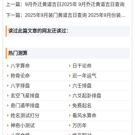
上一篇：
9月乔迁黄道吉日2025年 9月乔迁黄道吉日查询
避开！9月20日（农历七月廿九- 星期六）- 吉时较多;从早
5-6点到晚9-10点共有五个时段可选;但冲狗煞南，属狗者不
下一篇：
2025年9月装门黄道吉日查询 2025年9月份装门吉日
宜！
读过此篇文章的网友还读过：
9月27日（农历八月初六 星期六），吉时为下午1-2点还有
5-6点 -冲蛇煞西 -属蛇者需谨慎！这些日子各具特色~可依
据家庭具体情况选择最合适的。
热门测算
搬家吉日的注意事项跟习俗
八字算命
日干论命
称骨论命
近一年运气
选择吉日仅是成功搬家的一部分- 还有许多细节需要注意？
第一要考虑个人实际情况，如工作日安排、搬家公司档期
八字排盘
六壬排盘
等;建议提前规划做好准备！
玄空飞星排盘
六爻起卦排盘
奇门遁甲排盘
免费起名
除此之外要关注当地气候条件，9月虽天气转凉，但仍需避
开雨天搬迁！吉时跟吉方位相结合也极为重要；2025年太
姓名测试打分
看风水算命
岁在东南，岁破在西北，搬家时应尽量减少从在这两个方
神奇小测试
万历年
位开始、也避开三煞位东方！