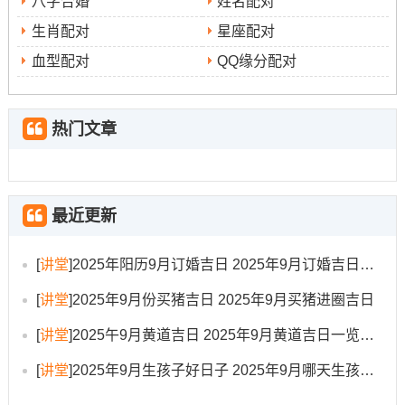
八字合婚
姓名配对
生肖配对
星座配对
血型配对
QQ缘分配对
搬家的传统习俗也不容忽视:要准备标记衣食无忧的米桶、
水桶同新扫帚；户主应手捧火炉或神像先行进入；家人随
后手持吉祥物依次进入，并多说吉利话；
热门文章
安床要选择吉时避开横梁；搬家当天要开火做饭、标记灶
王爷到位，可煮汤圆或甜汤寓意团团圆圆！入宅后三日内
应避免外借物品 保持灯火通明以固财气！
最近更新
这些细节共同是...加起来了搬家吉日的完整历史内涵。
[
讲堂
]
2025年阳历9月订婚吉日 2025年9月订婚吉日有哪几天
个性化选择例子拆开看
[
讲堂
]
2025年9月份买猪吉日 2025年9月买猪进圈吉日
考虑到各个人的生辰八字不同，最适合的搬家吉日也需因
[
讲堂
]
2025午9月黄道吉日 2025年9月黄道吉日一览表大全
人而异？假设有人生于1985年8月8日午时（公历）、其八
字为乙丑、甲申、己卯、庚午,五行分布为木土、木金、土
[
讲堂
]
2025年9月生孩子好日子 2025年9月哪天生孩子比较好
木、金火,日主己土- 八字中金木较旺，土略弱、火微？