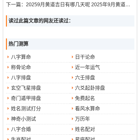
下一篇：
20259月黄道吉日有哪几天呢 2025年9月黄道吉日的详细解释
固，利于稳固家宅财运。但冲猪煞东- 属猪之人应避开此日
参与安门。
读过此篇文章的网友还读过：
2025年9月12日
修
| 星期五| 嫁娶、出行、伐木、拆卸、
造
、动土、移徙、安葬、破土、修坟、立碑| 掘井、祈福、
热门测算
安床、开市、入宅、挂匾、开光| 5：00-6：59 | 适合动
八字算命
日干论命
土、修造等工程、包含装门| 此日利于动土修造- 但忌开光
称骨论命
近一年运气
等事...
八字排盘
六壬排盘
冲虎煞南 属虎者不宜在此日进行装门。
玄空飞星排盘
六爻起卦排盘
2025年9月13日
| 星期六| 适宜店铺、工厂安装大门||| 店
奇门遁甲排盘
免费起名
铺跟工厂| 此日冲兔煞东，经商者选择此日装门；需注意避
姓名测试打分
看风水算命
开煞方。
神奇小测试
万历年
2025年9月15日
| 星期一| 适宜进行门窗安装、油漆粉刷
八字合婚
姓名配对
等收尾工程||| 适合进行装修收尾工程，非常是安装门窗得
生肖配对
星座配对