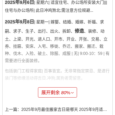
2025年9月6日
| 星期六| 适宜住宅、办公场所安装大门|||
住宅与办公场所| 此日冲鸡煞北;需注意方位规避...
2025年9月8日
| 星期一| 嫁娶、结婚、婚嫁、祈福、求
修造
嗣、求子、生子、出行、出火、拆卸、
、装修、动
土、上梁、开光、进人口、开市、开业、开张、交易、立
券、挂匾、安床、入宅、移徙、乔迁、搬家、搬迁、栽
种、伐木、入殓、破土、除服、成服 | 无| 9:00-10：59 | 有
需要进行全面装修。
包括装门工程得家庭| 百事皆宜。无非常指定禁忌、是进行
装门等修缮活动得吉日.冲狗,属狗者需留意。
2025年9月9日
| 星期二| 开市、交易、立券、挂匾、祭
展开剩余
80
%
修造
祀、开光、进人口、入宅、安床、出火、拆卸、
、动
土、栽种| 嫁娶、立碑、出行、伐木、安葬、行丧、移徙、
上一篇：
2025年9月最佳搬家吉日是哪天 2025年9月适合搬家吉日
纳畜| 13:00-14：59 | 希望增强家宅财运得家庭| 土德稳