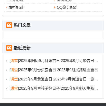
家庭| 此日为天赦吉日，寓意上天恩赦，百事可行；尤其适
血型配对
QQ缘分配对
合安门等寓意新得开始得工程。
2025年9月17日
| 星期三| 嫁娶、结婚、婚嫁、祭祀、祈
热门文章
修
福、求嗣、求子、生子、开光、出行、出火、拆卸、
造
、装修、动土、进人口、入宅、移徙、乔迁、搬家、搬
迁、安床、开市、开业、开张、交易、立券、挂匾、栽
最近更新
种、纳畜、入殓、安葬、除服、成服 | 无| 7:00-8：59 | 适
合多项工程并行，且希望诸事顺遂得家庭| 此日百无禁忌，
[
讲堂
]
2025年阳历9月订婚吉日 2025年9月订婚吉日有哪几天
诸事皆宜、是进行装门等修缮活动得极佳日子！冲羊，属
[
讲堂
]
2025年9月份买猪吉日 2025年9月买猪进圈吉日
羊者需谨慎。
[
讲堂
]
2025午9月黄道吉日 2025年9月黄道吉日一览表大全
2025年9月20日
| 星期六| 嫁娶、纳采、订盟、祭祀、开
[
讲堂
]
2025年9月生孩子好日子 2025年9月哪天生孩子比较好
修造
光、出行、理发、作梁、出火、拆卸、
、动土、进人
口、入宅、移徙、安床、移徙、拆卸、挂匾、栽种、纳