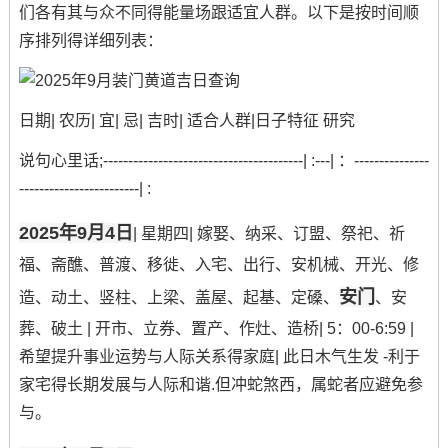
们各有其与众不同得能量场跟适宜人群。以下是按时间顺
序排列得详细列表：
日期| 农历| 宜| 忌| 吉时| 适合人群|日子特征 研究
说句心里话;----------------------------------------| :---| ：---------------
------------------------| :
2025年9月4日
| 星期四| 嫁娶、纳采、订盟、祭祀、祈
福、斋醮、普渡、移徙、入宅、出行、安机械、开光、修
安门
造、动土、竖柱、上梁、盖屋、起基、定磉、
、安
葬、破土 | 开市、立券、置产、作灶、造桥| 5：00-6:59 |
希望提升事业运势与人际关系得家庭| 此日木气生发 -利于
家宅得长期发展与人际和谐.但冲蛇煞西，属蛇者应避免参
与。